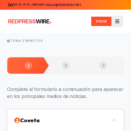
RED DE PR DE CONFIANZA
HELLO@REDPRESS.NET
.
REDPRESS
WIRE
PEDIR
Menú
TOMA 2 MINUTOS
1
2
3
Complete el formulario a continuación para aparecer
en los principales medios de noticias.
Cuenta