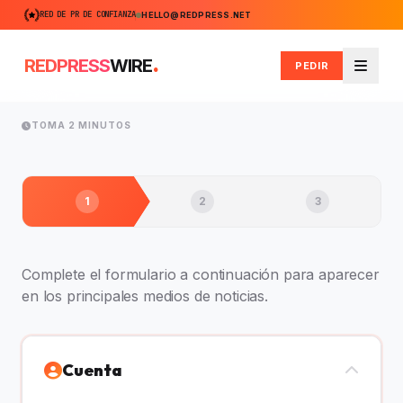
RED DE PR DE CONFIANZA
HELLO@REDPRESS.NET
.
REDPRESS
WIRE
PEDIR
Menú
TOMA 2 MINUTOS
1
2
3
Complete el formulario a continuación para aparecer
en los principales medios de noticias.
Cuenta