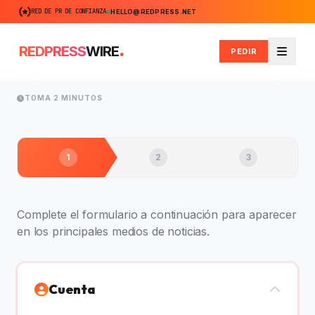
RED DE PR DE CONFIANZA
HELLO@REDPRESS.NET
.
REDPRESS
WIRE
PEDIR
Menú
TOMA 2 MINUTOS
1
2
3
Complete el formulario a continuación para aparecer
en los principales medios de noticias.
Cuenta