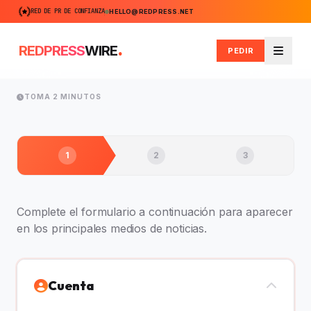
RED DE PR DE CONFIANZA
HELLO@REDPRESS.NET
.
REDPRESS
WIRE
PEDIR
Menú
TOMA 2 MINUTOS
1
2
3
Complete el formulario a continuación para aparecer
en los principales medios de noticias.
Cuenta