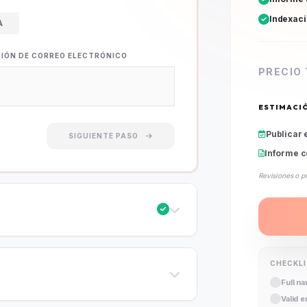
Indexac
A
CIÓN DE CORREO ELECTRÓNICO
PRECIO
ESTIMACI
Publicar 
SIGUIENTE PASO
Informe c
Revisiones o p
CHECKL
Full n
Valid 