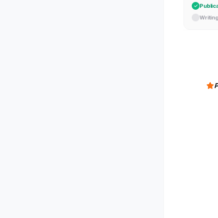
Public
Writin
P