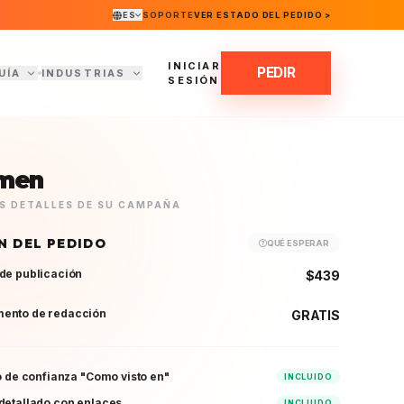
ES
SOPORTE
VER ESTADO DEL PEDIDO >
INICIAR
PEDIR
UÍA
INDUSTRIAS
SESIÓN
men
OS DETALLES DE SU CAMPAÑA
N DEL PEDIDO
QUÉ ESPERAR
de publicación
$439
ento de redacción
GRATIS
vo de confianza "Como visto en"
INCLUIDO
detallado con enlaces
INCLUIDO