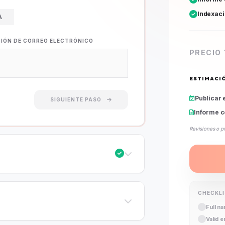
Indexac
A
CIÓN DE CORREO ELECTRÓNICO
PRECIO
ESTIMACI
Publicar 
SIGUIENTE PASO
Informe c
Revisiones o p
CHECKL
Full n
Valid 