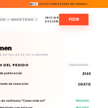
ES
SOPORTE
VER ESTADO DEL PEDIDO >
INICIAR
PEDIR
UÍA
INDUSTRIAS
SESIÓN
men
OS DETALLES DE SU CAMPAÑA
N DEL PEDIDO
QUÉ ESPERAR
de publicación
$149
ento de redacción
GRATIS
vo de confianza "Como visto en"
INCLUIDO
detallado con enlaces
INCLUIDO