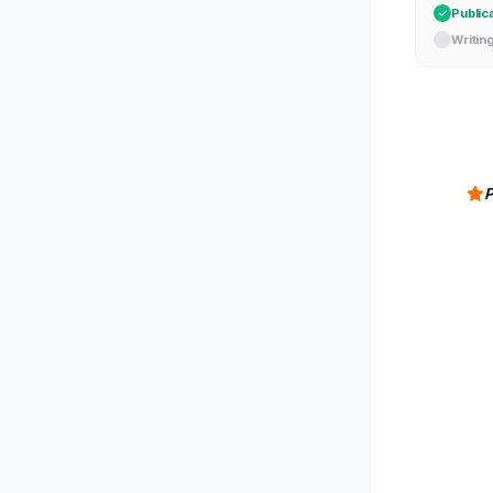
Public
Writin
P