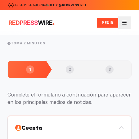
RED DE PR DE CONFIANZA
HELLO@REDPRESS.NET
.
REDPRESS
WIRE
PEDIR
Menú
TOMA 2 MINUTOS
1
2
3
Complete el formulario a continuación para aparecer
en los principales medios de noticias.
Cuenta