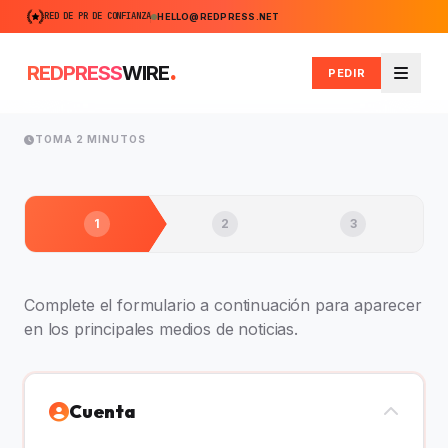
RED DE PR DE CONFIANZA
HELLO@REDPRESS.NET
.
REDPRESS
WIRE
PEDIR
Menú
TOMA 2 MINUTOS
1
2
3
Complete el formulario a continuación para aparecer
en los principales medios de noticias.
Cuenta