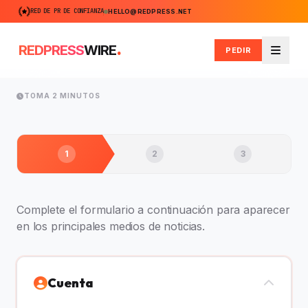
RED DE PR DE CONFIANZA
HELLO@REDPRESS.NET
.
REDPRESS
WIRE
PEDIR
Menú
TOMA 2 MINUTOS
1
2
3
Complete el formulario a continuación para aparecer
en los principales medios de noticias.
Cuenta