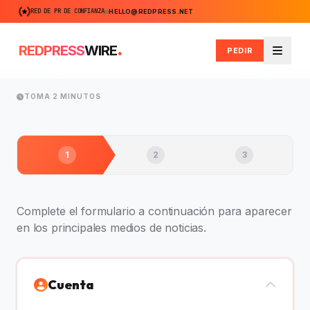
RED DE PR DE CONFIANZA
HELLO@REDPRESS.NET
.
REDPRESS
WIRE
PEDIR
Menú
TOMA 2 MINUTOS
1
2
3
Complete el formulario a continuación para aparecer
en los principales medios de noticias.
Cuenta