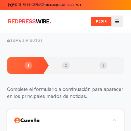
RED DE PR DE CONFIANZA
HELLO@REDPRESS.NET
.
REDPRESS
WIRE
PEDIR
Menú
TOMA 2 MINUTOS
1
2
3
Complete el formulario a continuación para aparecer
en los principales medios de noticias.
Cuenta