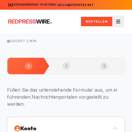
VERTRAUENSWÜRDIGES PR-NETZWERK
HELLO@REDPRESS.NET
.
REDPRESS
WIRE
BESTELLEN
Menü
DAUERT 2 MIN.
1
2
3
Füllen Sie das untenstehende Formular aus, um in
führenden Nachrichtenportalen vorgestellt zu
werden.
Konto