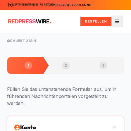
VERTRAUENSWÜRDIGES PR-NETZWERK
HELLO@REDPRESS.NET
.
REDPRESS
WIRE
BESTELLEN
Menü
DAUERT 2 MIN.
1
2
3
Füllen Sie das untenstehende Formular aus, um in
führenden Nachrichtenportalen vorgestellt zu
werden.
Konto