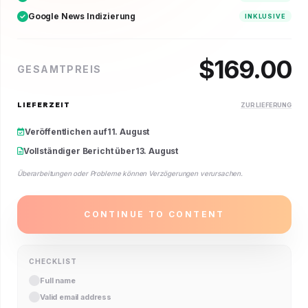
Google News Indizierung
INKLUSIVE
$
169.00
GESAMTPREIS
LIEFERZEIT
ZUR LIEFERUNG
Veröffentlichen auf
11. August
Vollständiger Bericht über
13. August
Überarbeitungen oder Probleme können Verzögerungen verursachen.
CONTINUE TO CONTENT
CHECKLIST
Full name
Valid email address