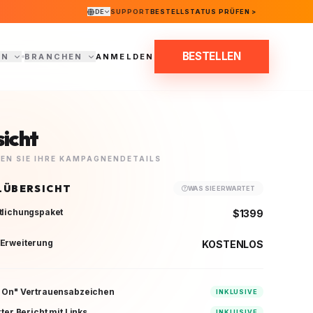
DE
SUPPORT
BESTELLSTATUS PRÜFEN >
BESTELLEN
EN
BRANCHEN
ANMELDEN
icht
EN SIE IHRE KAMPAGNENDETAILS
LÜBERSICHT
WAS SIE ERWARTET
tlichungspaket
$1399
Erweiterung
KOSTENLOS
 On" Vertrauensabzeichen
INKLUSIVE
rter Bericht mit Links
INKLUSIVE