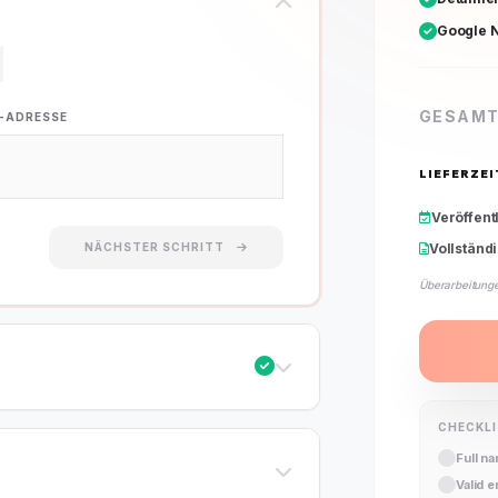
Google N
GESAMT
L-ADRESSE
LIEFERZEI
Veröffent
NÄCHSTER SCHRITT
Vollständ
Überarbeitung
CHECKL
Full n
Valid 