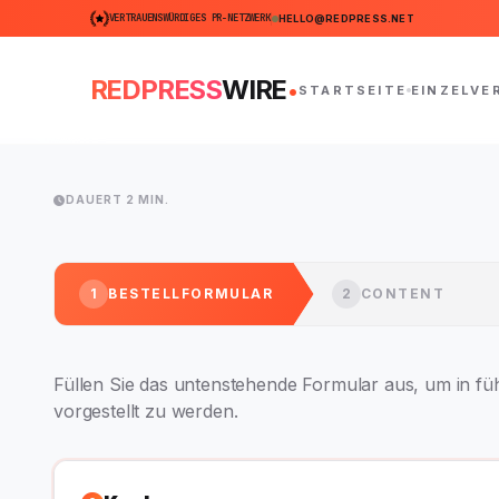
VERTRAUENSWÜRDIGES PR-NETZWERK
HELLO@REDPRESS.NET
.
REDPRESS
WIRE
STARTSEITE
EINZELVE
DAUERT 2 MIN.
1
BESTELLFORMULAR
2
CONTENT
Füllen Sie das untenstehende Formular aus, um in f
vorgestellt zu werden.