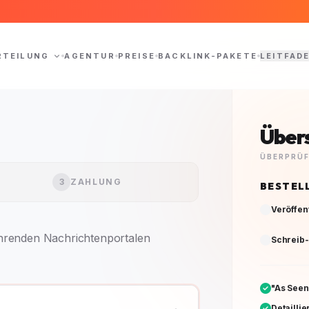
RTEILUNG
AGENTUR
PREISE
BACKLINK-PAKETE
LEITFAD
Übers
ÜBERPRÜF
3
ZAHLUNG
BESTEL
Veröffen
ührenden Nachrichtenportalen
Schreib-
"As Seen
Detaillie