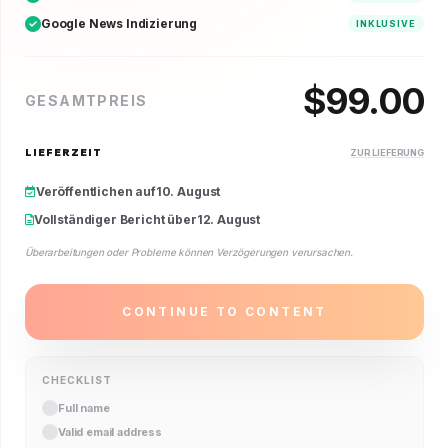
Google News Indizierung
INKLUSIVE
$
99.00
GESAMTPREIS
LIEFERZEIT
ZUR LIEFERUNG
Veröffentlichen auf
10. August
Vollständiger Bericht über
12. August
Überarbeitungen oder Probleme können Verzögerungen verursachen.
CONTINUE TO CONTENT
CHECKLIST
Full name
Valid email address