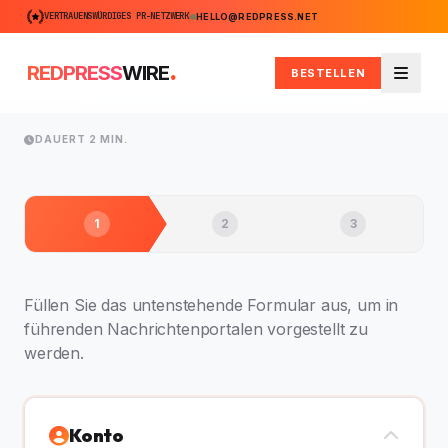
VERTRAUENSWÜRDIGES PR-NETZWERK
HELLO@REDPRESS.NET
.
REDPRESS
WIRE
BESTELLEN
Menü
DAUERT 2 MIN.
1
2
3
Füllen Sie das untenstehende Formular aus, um in
führenden Nachrichtenportalen vorgestellt zu
werden.
Konto