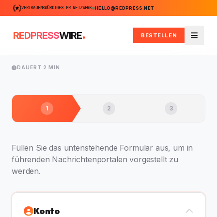
VERTRAUENSWÜRDIGES PR-NETZWERK
HELLO@REDPRESS.NET
.
REDPRESS
WIRE
BESTELLEN
Menü
DAUERT 2 MIN.
1
2
3
Füllen Sie das untenstehende Formular aus, um in
führenden Nachrichtenportalen vorgestellt zu
werden.
Konto