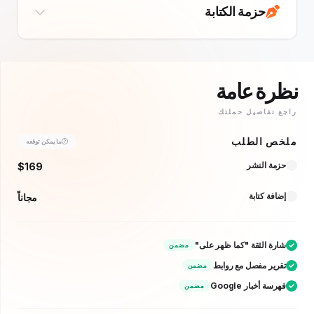
حزمة الكتابة
ة عامة
تفاصيل حملتك
 الطلب
ما يمكن توقعه
ة النشر
$169
ة كتابة
مجاناً
ة الثقة "كما ظهر على"
مضمن
ير مفصل مع روابط
مضمن
 أخبار Google
مضمن