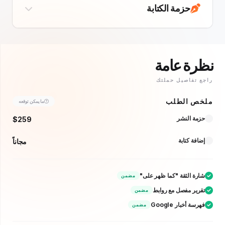
حزمة الكتابة
ة عامة
تفاصيل حملتك
 الطلب
ما يمكن توقعه
ة النشر
$259
ة كتابة
مجاناً
ة الثقة "كما ظهر على"
مضمن
ير مفصل مع روابط
مضمن
 أخبار Google
مضمن