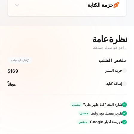
حزمة الكتابة
ة عامة
تفاصيل حملتك
 الطلب
ما يمكن توقعه
ة النشر
$169
ة كتابة
مجاناً
ة الثقة "كما ظهر على"
مضمن
ير مفصل مع روابط
مضمن
 أخبار Google
مضمن